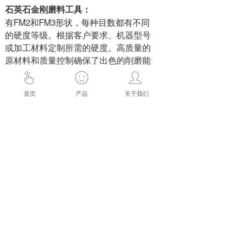
石英石金刚磨料工具：
有FM2和FM3形状，每种目数都有不同
的硬度等级。根据客户要求、机器型号
或加工材料定制所需的硬度。高质量的
原材料和质量控制确保了出色的削磨能
力和可靠的性能。
Metalmatrixdiamondtools:
首页
产品
关于我们
availablein FM2 andFM3shapein
various hardness
gradesforeachgrit size.
Customerrequirements,
machinemodels, andprocessed
materials identifytheneeded
hardness. High-qualityrawmaterialsand
quality
controlsensureexcellent cuttingcapabiliti
esandreliable
performance.