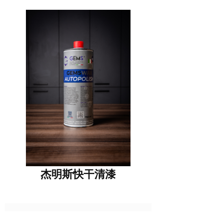
杰明斯快干清漆